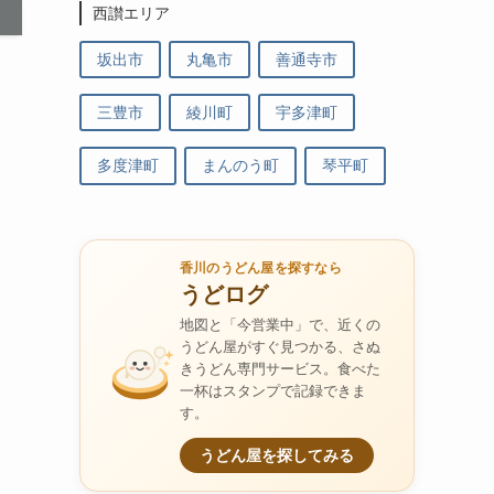
西讃エリア
坂出市
丸亀市
善通寺市
三豊市
綾川町
宇多津町
多度津町
まんのう町
琴平町
香川のうどん屋を探すなら
うどログ
地図と「今営業中」で、近くの
うどん屋がすぐ見つかる、さぬ
きうどん専門サービス。食べた
一杯はスタンプで記録できま
す。
利
うどん屋を探してみる