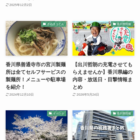
2025年12月2日
さぬきうどん
香川県情報
香川県善通寺市の宮川製麺
【出川哲朗の充電させても
所は全てセルフサービスの
らえませんか】香川県編の
製麺所！メニューや駐車場
内容・放送日・目撃情報ま
を紹介！
とめ
2024年12月10日
2026年5月24日
イベント
香川県情報