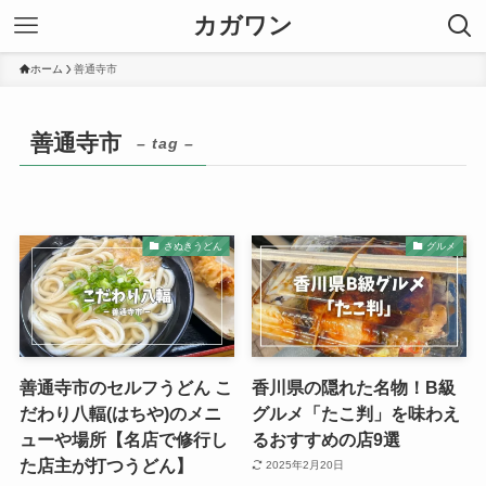
カガワン
ホーム
善通寺市
善通寺市
– tag –
さぬきうどん
グルメ
善通寺市のセルフうどん こ
香川県の隠れた名物！B級
だわり八輻(はちや)のメニ
グルメ「たこ判」を味わえ
ューや場所【名店で修行し
るおすすめの店9選
た店主が打つうどん】
2025年2月20日