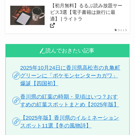
【初月無料】るるぶ読み放題サー
ビス3選【電子書籍は旅行に最
適】 | ライトラ
ライトラ
読んでおきたい記事
2025年10月24日に香川県高松市の丸亀町
グリーンに「ポケモンセンターカガワ」
爆誕【四国初】
香川県の紅葉の時期・見頃はいつ？おす
すめの紅葉スポットまとめ【2025年版】
【2025年版】香川県のイルミネーション
スポット11選【冬の風物詩】