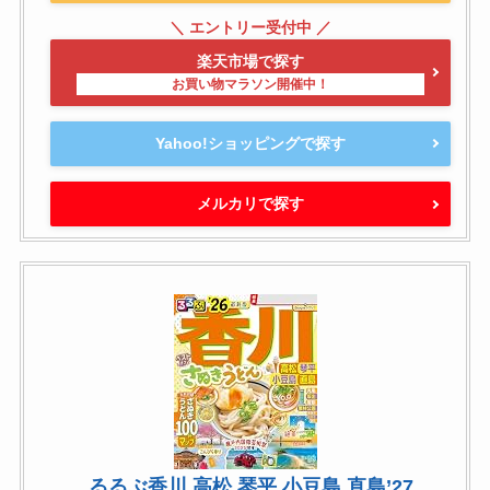
楽天市場で探す
Yahoo!ショッピングで探す
メルカリで探す
るるぶ香川 高松 琴平 小豆島 直島’27