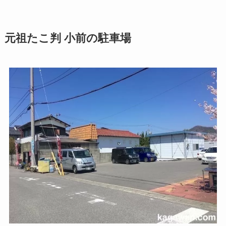
元祖たこ判 小前の駐車場