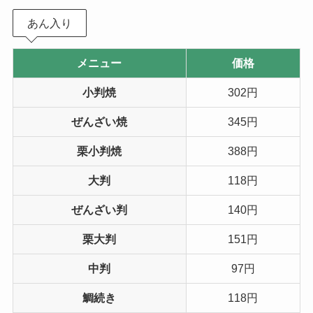
あん入り
メニュー
価格
小判焼
302円
ぜんざい焼
345円
栗小判焼
388円
大判
118円
ぜんざい判
140円
栗大判
151円
中判
97円
鯛続き
118円