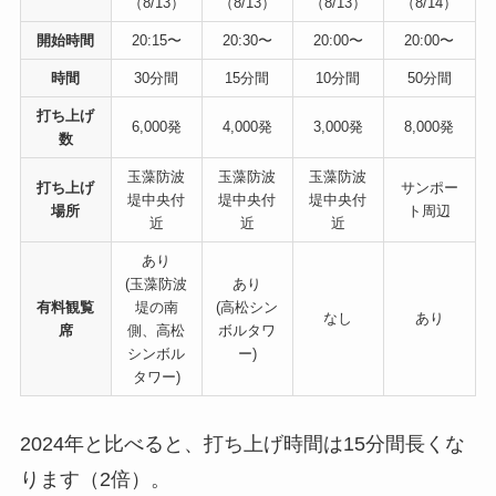
（8/13）
（8/13）
（8/13）
（8/14）
開始時間
20:15〜
20:30〜
20:00〜
20:00〜
時間
30分間
15分間
10分間
50分間
打ち上げ
6,000発
4,000発
3,000発
8,000発
数
玉藻防波
玉藻防波
玉藻防波
打ち上げ
サンポー
堤中央付
堤中央付
堤中央付
場所
ト周辺
近
近
近
あり
(玉藻防波
あり
有料観覧
堤の南
(高松シン
なし
あり
席
側、高松
ボルタワ
シンボル
ー)
タワー)
2024年と比べると、打ち上げ時間は15分間長くな
ります（2倍）。