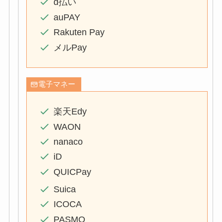
d払い
auPAY
Rakuten Pay
メルPay
電子マネー
楽天Edy
WAON
nanaco
iD
QUICPay
Suica
ICOCA
PASMO