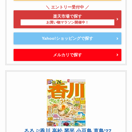
楽天市場で探す
Yahoo!ショッピングで探す
メルカリで探す
るるぶ香川 高松 琴平 小豆島 直島’27