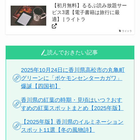
【初月無料】るるぶ読み放題サー
ビス3選【電子書籍は旅行に最
適】 | ライトラ
ライトラ
読んでおきたい記事
2025年10月24日に香川県高松市の丸亀町
グリーンに「ポケモンセンターカガワ」
爆誕【四国初】
香川県の紅葉の時期・見頃はいつ？おす
すめの紅葉スポットまとめ【2025年版】
【2025年版】香川県のイルミネーション
スポット11選【冬の風物詩】